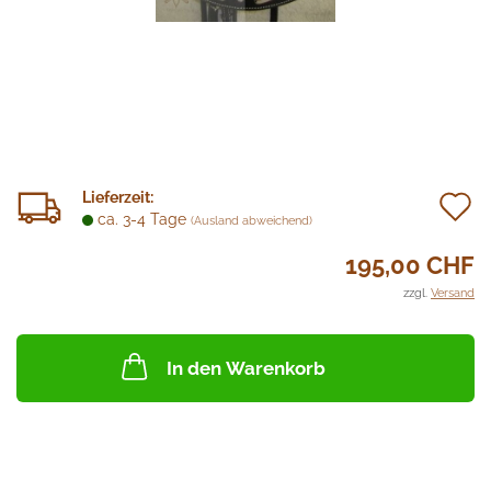
A
Lieferzeit:
ca. 3-4 Tage
(Ausland abweichend)
d
195,00 CHF
M
zzgl.
Versand
In den Warenkorb