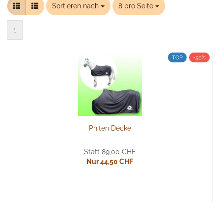
Sortieren nach
Sortieren nach
8 pro Seite
pro Seite
1
TOP
-50%
Phiten Decke
Statt 89,00 CHF
Nur 44,50 CHF