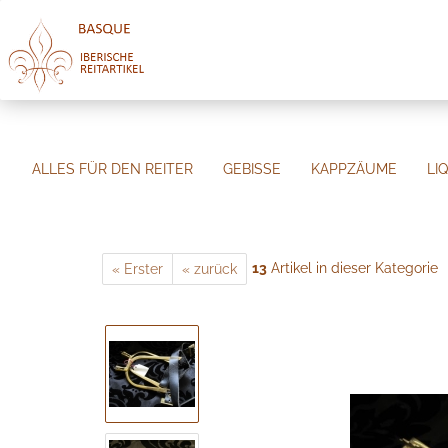
ALLES FÜR DEN REITER
GEBISSE
KAPPZÄUME
LI
»
»
»
Startseite
alles für den Reiter
Sporen
Portugi
13
Artikel in dieser Kategorie
« Erster
« zurück