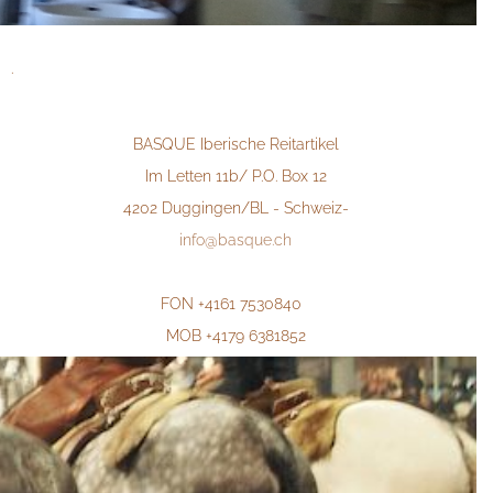
.
BASQUE Iberische Reitartikel
Im Letten 11b/ P.O. Box 12
4202 Duggingen/BL - Schweiz-
info@basque.ch
FON +4161 7530840
MOB +4179 6381852