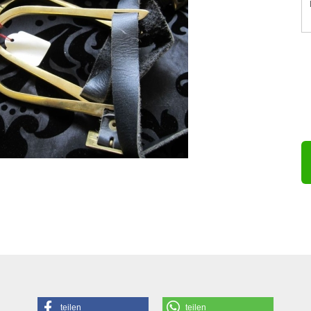
teilen
teilen