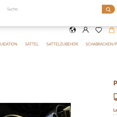
S
QUIDATION
SÄTTEL
SATTELZUBEHÖR
SCHABRACKEN/
esische Sporen
P
L