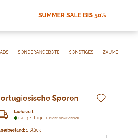
uche...
SUMMER SALE BIS 50%
PADS
SONDERANGEBOTE
SONSTIGES
ZÄUME
Auf
ortugiesische Sporen
den
Lieferzeit:
Merkzett
ca. 3-4 Tage
(Ausland abweichend)
agerbestand:
1
Stück